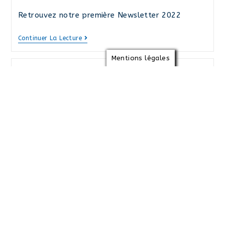
Retrouvez notre première Newsletter 2022
Newsletter
Continuer La Lecture
Janvier
2022
Mentions légales
Newsletter Juin 2021
Publication
8 juin 2021
publiée :
Retrouvez notre nouvelle Newsletter
Newsletter
Continuer La Lecture
Juin
2021
Fin du contenu